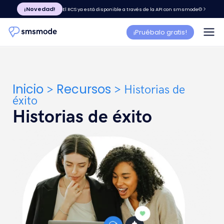
¡Novedad!
El RCS ya está disponible a través de la API con smsmode©
¡Pruébalo gratis!
Inicio
Recursos
>
>
Historias de
éxito
Historias de éxito