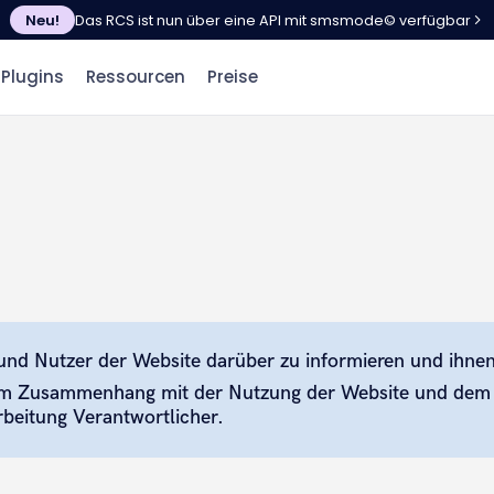
Neu!
Das RCS ist nun über eine API mit smsmode© verfügbar
Plugins
Ressourcen
Preise
 und Nutzer der Website darüber zu informieren und ihnen
im Zusammenhang mit der Nutzung der Website und dem 
rbeitung Verantwortlicher.