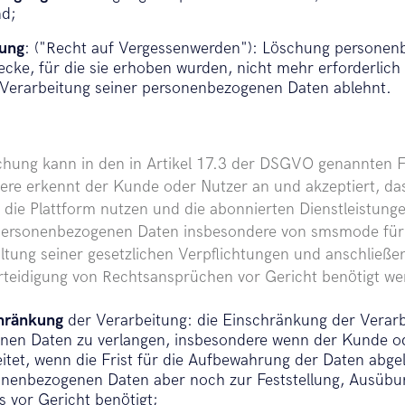
nd;
hung
: ("Recht auf Vergessenwerden"): Löschung personen
wecke, für die sie erhoben wurden, nicht mehr erforderlic
 Verarbeitung seiner personenbezogenen Daten ablehnt.
hung kann in den in Artikel 17.3 der DSGVO genannten Fä
re erkennt der Kunde oder Nutzer an und akzeptiert, das
r die Plattform nutzen und die abonnierten Dienstleistu
personenbezogenen Daten insbesondere von smsmode für 
altung seiner gesetzlichen Verpflichtungen und anschließen
teidigung von Rechtsansprüchen vor Gericht benötigt we
chränkung
der Verarbeitung: die Einschränkung der Verarb
en Daten zu verlangen, insbesondere wenn der Kunde ode
itet, wenn die Frist für die Aufbewahrung der Daten abge
onenbezogenen Daten aber noch zur Feststellung, Ausübun
 vor Gericht benötigt;