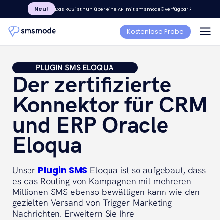
Neu!
Das RCS ist nun über eine API mit smsmode© verfügbar
Kostenlose Probe
PLUGIN SMS ELOQUA
Der zertifizierte
Konnektor für CRM
und ERP Oracle
Eloqua
Plugin SMS
Unser
Eloqua ist so aufgebaut, dass
es das Routing von Kampagnen mit mehreren
Millionen SMS ebenso bewältigen kann wie den
gezielten Versand von Trigger-Marketing-
Nachrichten. Erweitern Sie Ihre