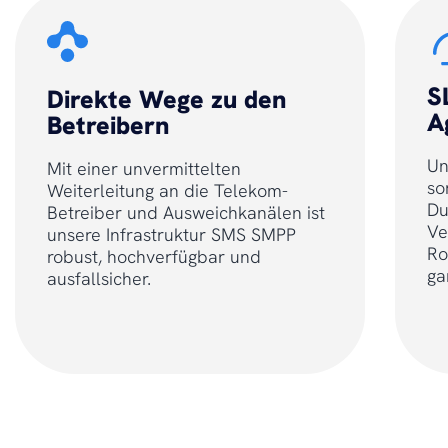
S
Direkte Wege zu den
A
Betreibern
Un
Mit einer unvermittelten
so
Weiterleitung an die Telekom-
Du
Betreiber und Ausweichkanälen ist
Ve
unsere Infrastruktur SMS SMPP
Ro
robust, hochverfügbar und
ga
ausfallsicher.