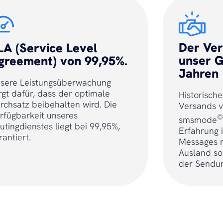
Der Ve
LA (Service Level
unser G
greement) von 99,95%.
Jahren
sere Leistungsüberwachung
rgt dafür, dass der optimale
Historisch
rchsatz beibehalten wird. Die
Versands v
rfügbarkeit unseres
©
smsmode
utingdienstes liegt bei 99,95%,
Erfahrung 
rantiert.
Messages n
Ausland so
der Sendun