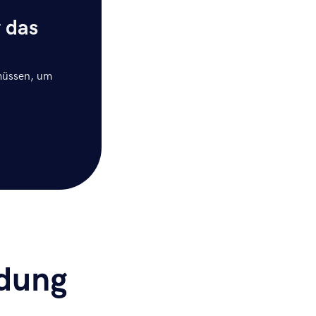
 das
 müssen, um
ndung