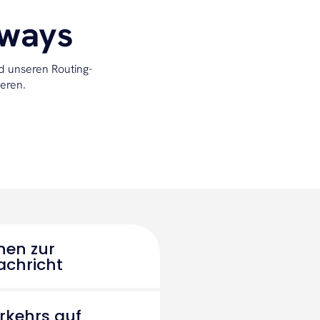
eways
d unseren Routing-
ieren.
onen zur
achricht
rkehrs auf