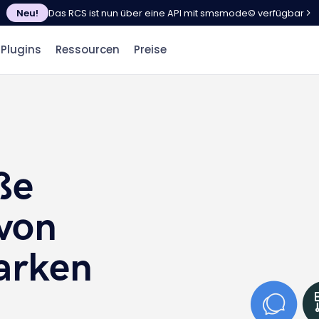
Neu!
Das RCS ist nun über eine API mit smsmode© verfügbar
Plugins
Ressourcen
Preise
ße
von
arken