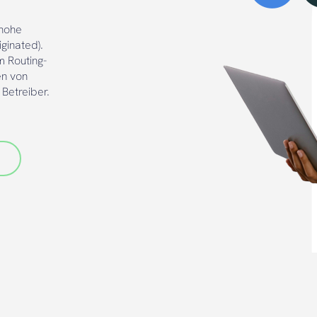
 hohe
ginated).
 Routing-
en von
Betreiber.