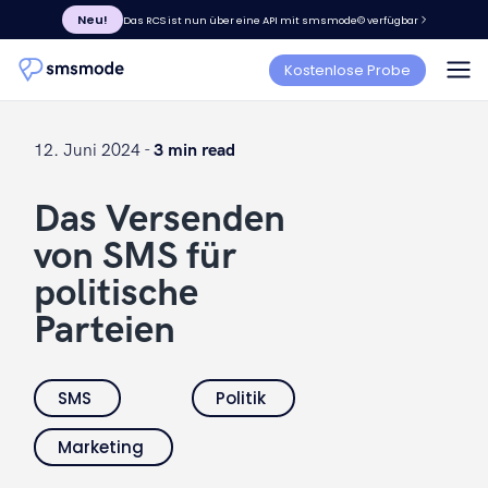
Neu!
Das RCS ist nun über eine API mit smsmode© verfügbar
Kostenlose Probe
12. Juni 2024 -
3 min read
Das Versenden
von SMS für
politische
Parteien
SMS
Politik
Marketing