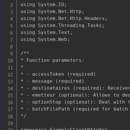
using System.IO;

using System.Net.Http;

using System.Net.Http.Headers;

using System.Threading.Tasks;

using System.Text;

using System.Web;

/**

* Function parameters:

*

* - accessToken (required)

* - message (required)

* - destinataires (required): Receiver
* - emetteur (optional): Allows to dea
* - optionStop (optional): Deal with t
* - batchFilePath (required for batch 
*/

namespace ExempleClientHttpApi
