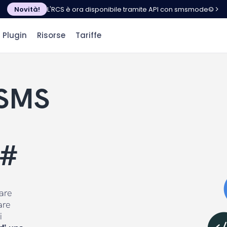
Novità!
L'RCS è ora disponibile tramite API con smsmode©
Plugin
Risorse
Tariffe
 SMS
C#
are
are
i