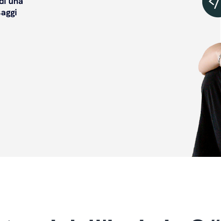
di una
saggi