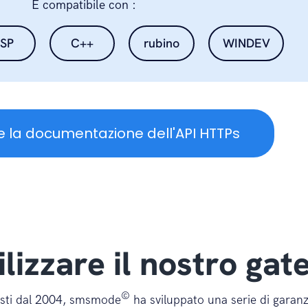
È compatibile con :
SP
C++
rubino
WINDEV
etteur=" + emetteur + "&stop=" + optionStop;

e la documentazione dell'API HTTPs
(string url){

lizzare il nostro ga
©
isti dal 2004, smsmode
ha sviluppato una serie di garanzi