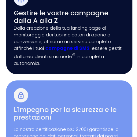
Gestire le vostre campagne
dalla A alla Z
Dalla creazione della tua landing page al
monitoraggio dei tuoi indicatori di azione e
conversione, offriamo un servizio completo
affinché i tuoi
campagne di SMS
essere gestiti
©
dall'area clienti smsmode
in completa
autonomia.
L'impegno per la sicurezza e le
prestazioni
La nostra certificazione ISO 27001 garantisce la
protezione dei dati personali trattati dai nostri