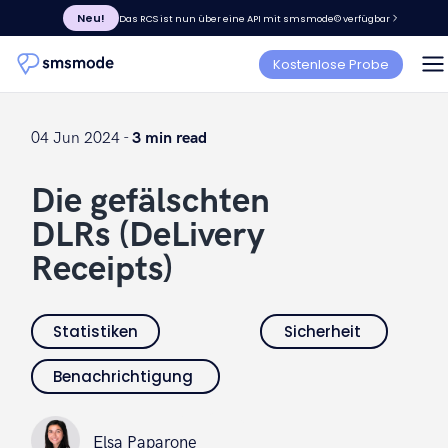
Neu!
Das RCS ist nun über eine API mit smsmode© verfügbar
Kostenlose Probe
04 Jun 2024 -
3 min read
Die gefälschten
DLRs (DeLivery
Receipts)
Statistiken
Sicherheit
Benachrichtigung
Elsa Paparone
Elsa Paparone