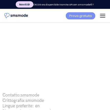
Novità!
L'RCS è ora disponibile tramite API con smsmode©
Prova gratuita
Contatto:smsmode
Crittografia:smsmode
Lingue preferite: en