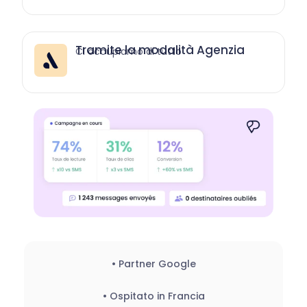
Tramite la modalità Agenzia
Ci occupiamo di tutto
• Partner Google
• Ospitato in Francia