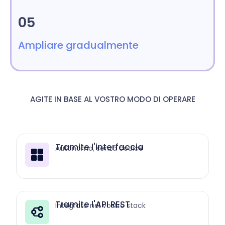
05
Ampliare gradualmente
AGITE IN BASE AL VOSTRO MODO DI OPERARE
Tramite l'interfaccia
Autonomo, senza codice
Tramite l'API REST
Integrato nel vostro stack