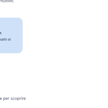
ntuitivo.
n
uato ai
re per scoprire