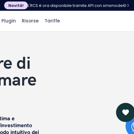
Novità!
L'RCS è ora disponibile tramite API con smsmode©
Plugin
Risorse
Tariffe
e di
imare
tima e
l'investimento
do intuitivo dei