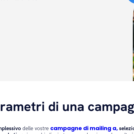
parametri di una camp
campagne di mailing a
,
mplessivo
delle vostre
selezi