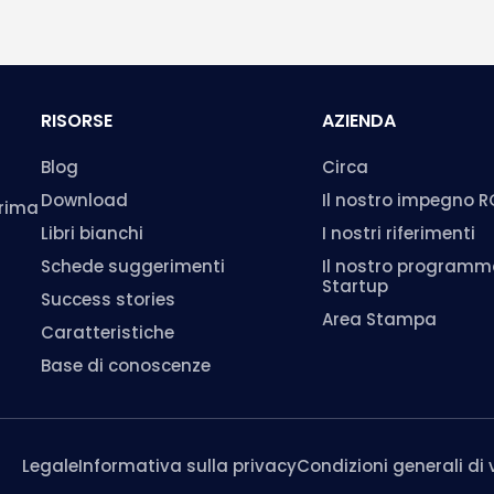
RISORSE
AZIENDA
Blog
Circa
Download
Il nostro impegno 
prima
Libri bianchi
I nostri riferimenti
Schede suggerimenti
Il nostro program
Startup
Success stories
Area Stampa
Caratteristiche
Base di conoscenze
Legale
Informativa sulla privacy
Condizioni generali di