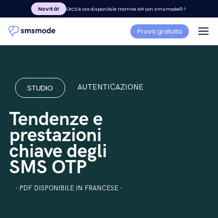
Novità!
L'RCS è ora disponibile tramite API con smsmode©
Prova gratuita
STUDIO
AUTENTICAZIONE
Tendenze e
prestazioni
chiave degli
SMS OTP
- PDF DISPONIBILE IN FRANCESE -