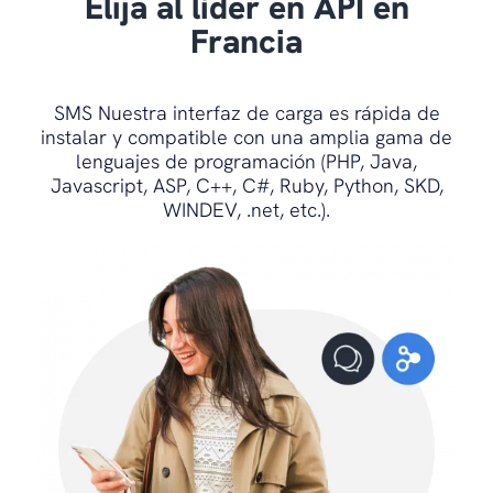
Elija al líder en API en
if
not
 r
:
Francia
return
 ERROR_API

return
 r
.
text

SMS Nuestra interfaz de carga es rápida de
# send SMS with POST method 
instalar y compatible con una amplia gama de
(Batch)
lenguajes de programación (PHP, Java,
def
send_sms_batch
(
self
,
Javascript, ASP, C++, C#, Ruby, Python, SKD,
access_token
,
 batch_file_path
,
WINDEV, .net, etc.).
option_stop
)
:
 final_url 
=
 URL 
+
PATH_SEND_SMS_BATCH 
+
"?
accessToken="
+
 access_token 
+
"&stop="
+
 option_stop

if
not
os
.
path
.
isfile
(
batch_file_path
)
:
return
 ERROR_FILE

 r 
=
 requests
.
post
(
final_url
,
files
=
{
'file'
: