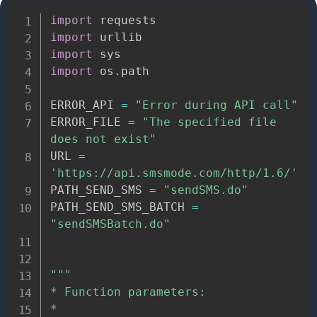
import
import
import
import
 os
.
path

ERROR_API 
=
"Error during API call"
ERROR_FILE 
=
"The specified file 
does not exist"
URL 
=
'https://api.smsmode.com/http/1.6/'
PATH_SEND_SMS 
=
"sendSMS.do"
PATH_SEND_SMS_BATCH 
=
"sendSMSBatch.do"
"""

* Function parameters:

*
