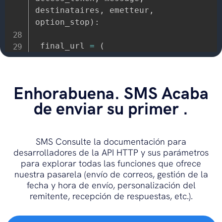
destinataires
,
 emetteur
,
option_stop
)
:
 final_url 
=
(
 URL 
+
 PATH_SEND_SMS 
+
'?accessToken='
+
 access_token 
+
'&message='
+
Enhorabuena. SMS Acaba
urllib
.
quote_plus
(
message
.
encode
(
'iso
de enviar su primer .
8859-15'
)
)
+
'&numero='
+
 destinataires 
+
'&emetteur='
+
 emetteur 
+
SMS Consulte la documentación para
'&stop='
+
 option_stop

desarrolladores de la API HTTP y sus parámetros
)
para explorar todas las funciones que ofrece
 r 
=
 requests
.
get
(
final_url
)
nuestra pasarela (envío de correos, gestión de la
if
not
 r
:
fecha y hora de envío, personalización del
return
 ERROR_API

remitente, recepción de respuestas, etc.).
return
 r
.
text
