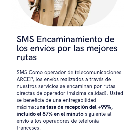
open
(
batch_file_path
,
'rb'
)
}
)
if
not
 r
:
return
 ERROR_API

return
 r
.
text
SMS Encaminamiento de
los envíos por las mejores
rutas
SMS Como operador de telecomunicaciones
ARCEP, los envíos realizados a través de
nuestros servicios se encaminan por rutas
directas de operador (máxima calidad). Usted
se beneficia de una entregabilidad
máxima:
una tasa de recepción del +99%,
incluido el 87% en el minuto
siguiente al
envío a los operadores de telefonía
franceses.