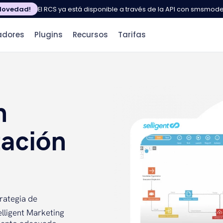
Novedad!
El RCS ya está disponible a través de la API con smsmod
adores
Plugins
Recursos
Tarifas
n
zación
rategia de
lligent Marketing