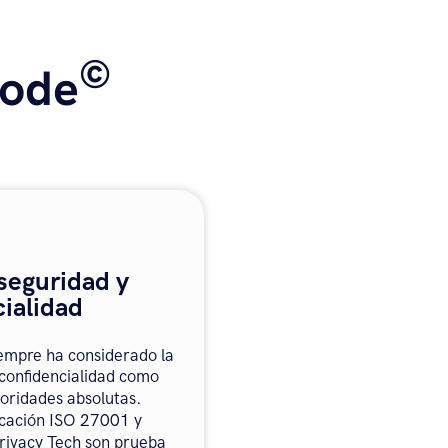
©
mode
seguridad y
ialidad
empre ha considerado la
 confidencialidad como
ioridades absolutas.
icación ISO 27001 y
Privacy Tech son prueba