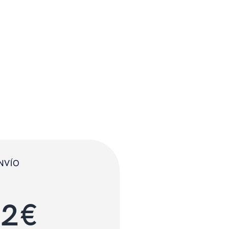
NVÍO
12
€