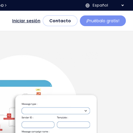
Español
e©
Iniciar sesión
Contacto
¡Pruébalo gratis!