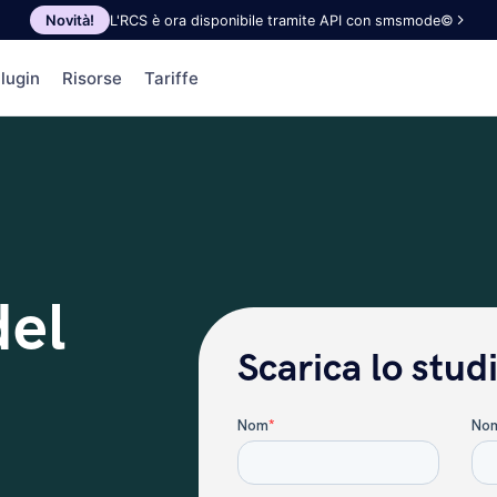
Novità!
L'RCS è ora disponibile tramite API con smsmode©
lugin
Risorse
Tariffe
del
Scarica lo stud