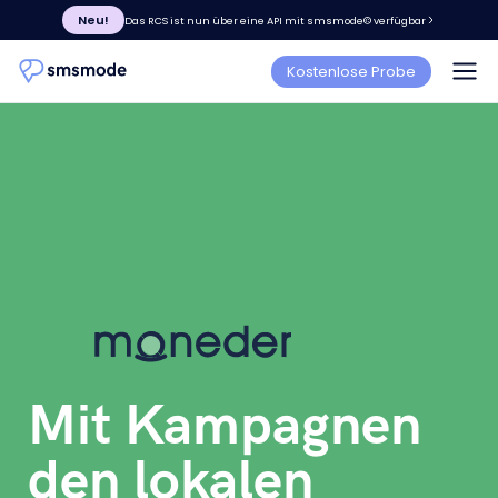
Neu!
Das RCS ist nun über eine API mit smsmode© verfügbar
Kostenlose Probe
Mit Kampagnen
den lokalen