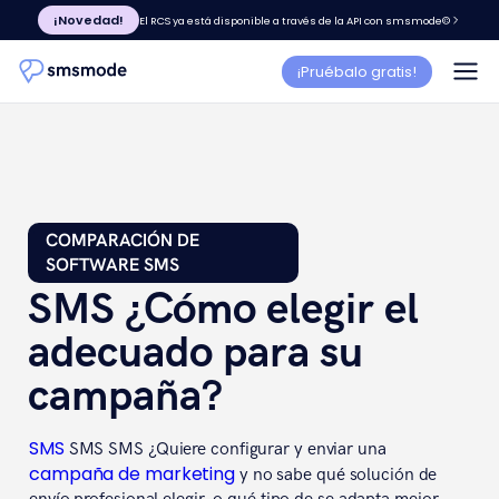
¡Novedad!
El RCS ya está disponible a través de la API con smsmode©
¡Pruébalo gratis!
COMPARACIÓN DE
SOFTWARE SMS
SMS ¿Cómo elegir el
adecuado para su
campaña?
SMS
SMS SMS ¿Quiere configurar y enviar una
campaña de marketing
y no sabe qué solución de