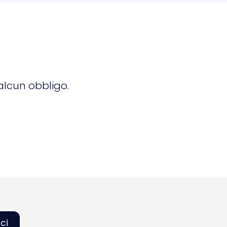
alcun obbligo.
ci