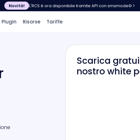
Novità!
L'RCS è ora disponibile tramite API con smsmode©
Plugin
Risorse
Tariffe
Scarica gratui
r
nostro white 
zione