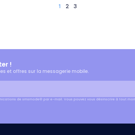
2
3
1
er !
es et offres sur la messagerie mobile.
munications de smsmode© par e-mail. Vous pouvez vous désinscrire à tout mo