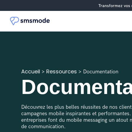
Transformez vos 
SMS
Santé
Marketing
Google Agenda
Éducation
Mail2SMS (
Relation
Numér
Accueil
Ressources
>
>
Documentation
Boostez votre visibilité, vos
Engagez
Augm
TTS (Text-to-speech)
Documenta
ventes et vos conversions avec
jusqu'à
l'en
Finances
Zapier
Immobilier
Adobe Cam
RCS (Rich Communication
le canal champion des KPIs.
canaux 
conv
Services)
automa
Edite
WhatsApp Business
Découvrez les plus belles réussites de nos clien
Prol
campagnes mobile inspirantes et performantes. 
créa
entreprises font du mobile messaging un atout m
esth
de communication.