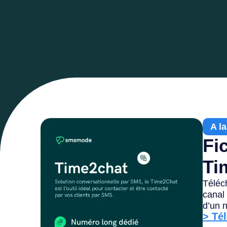
A l
Fi
Ti
Téléc
canal 
d’un 
> Té