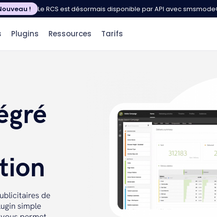
Nouveau !
Le RCS est désormais disponible par API avec smsmod
s
Plugins
Ressources
Tarifs
égré
tion
blicitaires de
ugin simple
ui vous permet