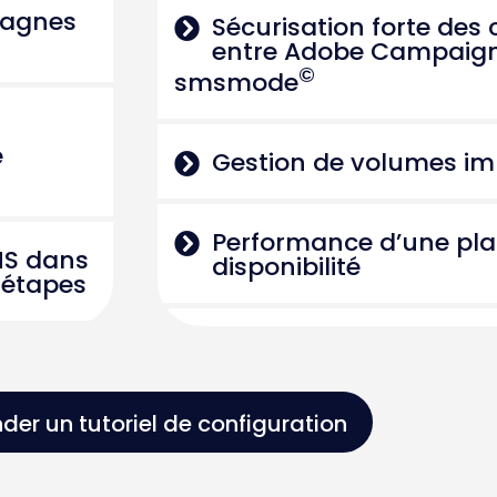
pagnes
Sécurisation forte de
entre Adobe Campaign 
©
smsmode
e
Gestion de volumes im
Performance d’une pl
MS dans
disponibilité
 étapes
er un tutoriel de configuration