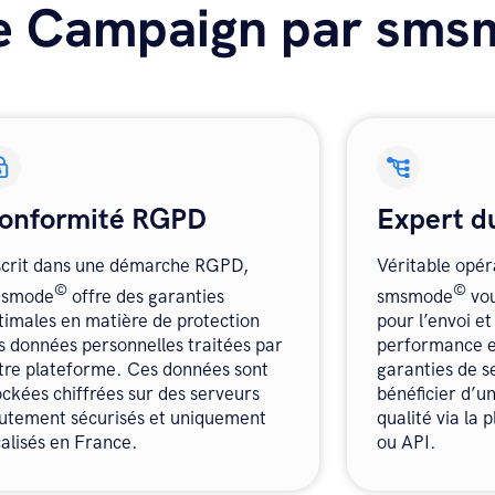
be Campaign par sm
onformité RGPD
Expert d
scrit dans une démarche RGPD,
Véritable opér
©
©
msmode
offre des garanties
smsmode
vou
timales en matière de protection
pour l’envoi et
s données personnelles traitées par
performance es
tre plateforme. Ces données sont
garanties de s
ockées chiffrées sur des serveurs
bénéficier d’un
utement sécurisés et uniquement
qualité via la
calisés en France.
ou API.