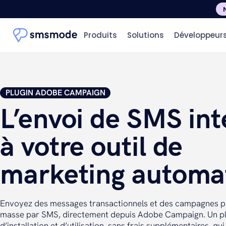
Produits
Solutions
Développeur
PLUGIN ADOBE CAMPAIGN
L’envoi de SMS int
à votre outil de
marketing automa
Envoyez des messages transactionnels et des campagnes pu
masse par SMS, directement depuis Adobe Campaign. Un pl
d’installation et d’utilisation, sans frais supplémentaires, q