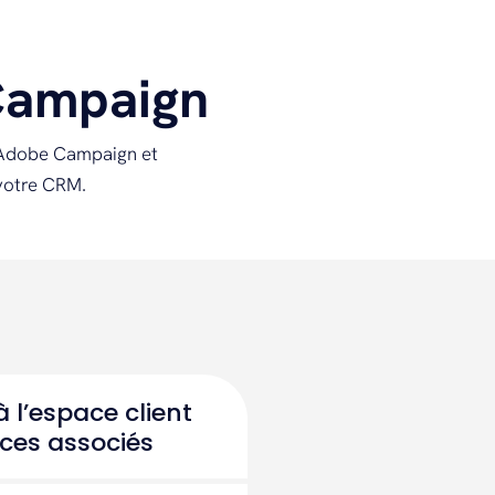
Campaign
re Adobe Campaign et
votre CRM.
à l’espace client
ices associés