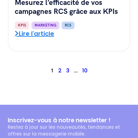
Mesurez l’efficacité de vos
campagnes RCS grâce aux KPIs
KPIS
,
MARKETING
,
RCS
Lire l'article
2
3
10
1
…
Inscrivez-vous à notre newsletter !
Restez à jour sur les nouveautés, tendances et
offres sur la messagerie mobile.