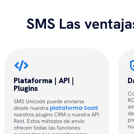
SMS Las ventaj
Plataforma | API |
D
Plugins
Co
RG
SMS Unicode puede enviarse
s
plataforma SaaS
desde nuestra
de
nuestros plugins CRM o nuestra API
pr
Rest. Estos métodos de envío
nu
ofrecen todas las funciones