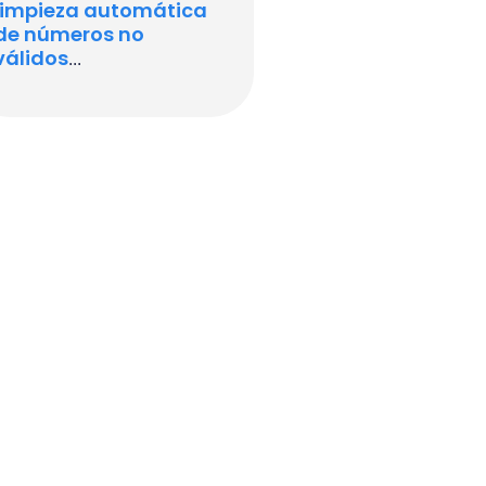
limpieza automática
de números no
válidos
...