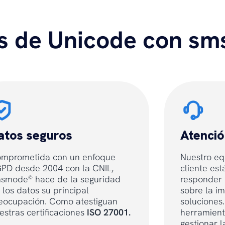
as de Unicode con s
atos seguros
Atenció
mprometida con un enfoque
Nuestro eq
PD desde 2004 con la CNIL,
cliente est
msmode
hace de la seguridad
responder 
©
 los datos su principal
sobre la i
eocupación. Como atestiguan
soluciones
estras certificaciones
ISO 27001.
herramient
gestionar l