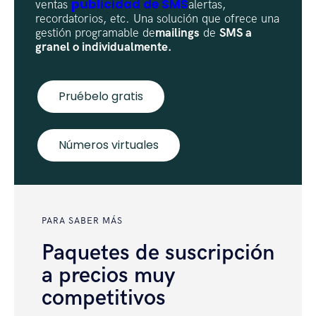
publicidad de SMS
ventas
alertas,
recordatorios, etc. Una solución que ofrece una
gestión programable de
mailings
de
SMS a
granel o individualmente.
Pruébelo gratis
Números virtuales
PARA SABER MÁS
Paquetes de suscripción
a precios muy
competitivos