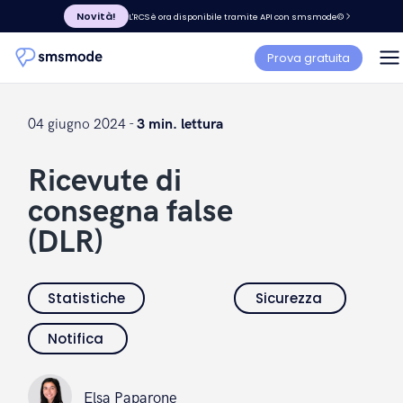
Novità!
L'RCS è ora disponibile tramite API con smsmode©
Prova gratuita
04 giugno 2024 -
3 min. lettura
Ricevute di
consegna false
(DLR)
Statistiche
Sicurezza
Notifica
Elsa Paparone
Elsa Paparone