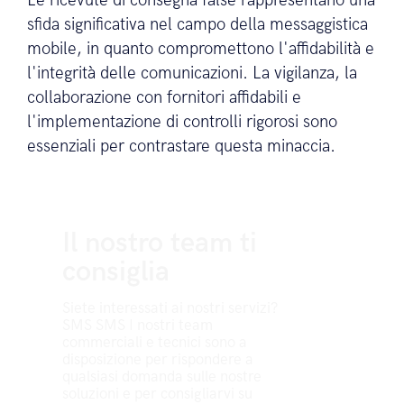
Le ricevute di consegna false rappresentano una
sfida significativa nel campo della messaggistica
mobile, in quanto compromettono l'affidabilità e
l'integrità delle comunicazioni. La vigilanza, la
collaborazione con fornitori affidabili e
l'implementazione di controlli rigorosi sono
essenziali per contrastare questa minaccia.
Il nostro team ti
consiglia
Siete interessati ai nostri servizi?
SMS SMS I nostri team
commerciali e tecnici sono a
disposizione per rispondere a
qualsiasi domanda sulle nostre
soluzioni e per consigliarvi su