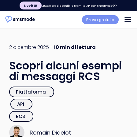
Novità!
L'RCS è ora disponibile tramite API con smsmode©
Prova gratuita
2 dicembre 2025 -
10 min di lettura
Scopri alcuni esempi
di messaggi RCS
Piattaforma
API
RCS
Romain Didelot