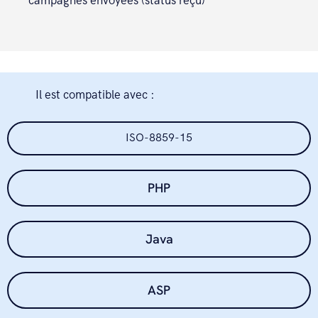
campagnes envoyées (status reçu)
Encoding.RegisterProvider(CodePagesEnc
 }

 // send SMS with GET method

 public string sendSmsGet(string 
Il est compatible avec :
accessToken, string message, string 
destinataires, string emetteur, 
ISO-8859-15
string optionStop) {

 string urlEncodedMessage = 
PHP
HttpUtility.UrlEncode(message, 
Encoding.GetEncoding("ISO-8859-
15"));

Java
 string finalUrl = URL + 
PATH_SEND_SMS + "?accessToken=" + 
accessToken + "&numero=" + 
ASP
destinataires + "&message=" + 
urlEncodedMessage + "&emetteur=" + 