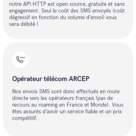
HttpUtility.UrlEncode(message, 
notre API HTTP est open source, gratuite et sans
Encoding.GetEncoding("ISO-8859-
engagement. Seul le coût des SMS envoyés (coût
15")));

dégressif en fonction du volume d’envoi) vous
 sb.Append("&stop=" + optionStop);

sera débité !
 return Post(finalUrl 
,Encoding.Default.GetBytes(sb.ToString
 }

 public static async Task
<
string
>
Post(string url, byte[] data){

Opérateur télécom ARCEP
 ByteArrayContent byteContent = new 
Nos envois SMS sont donc effectués en route
ByteArrayContent(data);

directe vers les opérateurs français (pas de
 byteContent.Headers.ContentType = 
recours au roaming en France et Monde). Vous
new 
êtes assurés d’avoir un service fiable et un prix
compétitif.
MediaTypeHeaderValue("application/x-
www-form-urlencoded");

 try {
