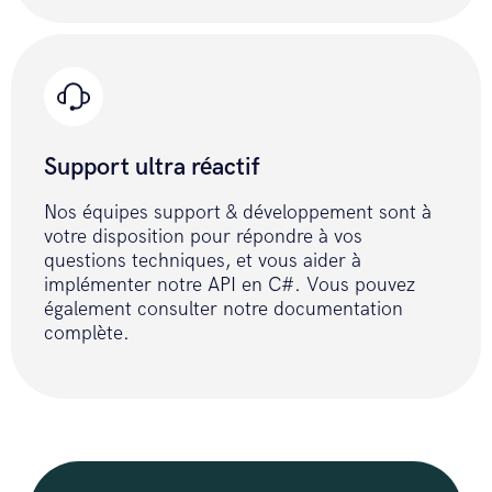
 byteContent.Headers.ContentType = 
MediaTypeHeaderValue.Parse("text/csv")
 requestContent.Add(byteContent, 
"file", batchFilePath);

 try {

 var response = await 
Support ultra réactif
_httpClient.PostAsync(url, 
requestContent);

Nos équipes support & développement sont à
 string result = await 
votre disposition pour répondre à vos
response.Content.ReadAsStringAsync();

questions techniques, et vous aider à
 return result;

implémenter notre API en C#. Vous pouvez
 } catch (Exception) {

également consulter notre documentation
 return ERROR_API;

complète.
 }

 }

 }

}