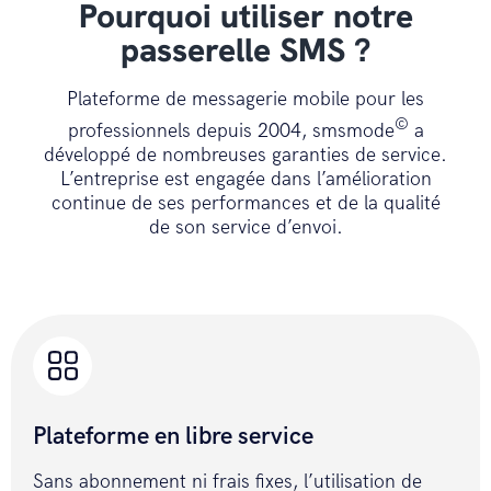
Pourquoi utiliser notre
 // send SMS with POST method

passerelle SMS ?
 public string sendSmsPost(string 
accessToken, string message, string 
Plateforme de messagerie mobile pour les
destinataires, string emetteur, 
©
string optionStop) {

professionnels depuis 2004, smsmode
a
développé de nombreuses garanties de service.
L’entreprise est engagée dans l’amélioration
 string finalUrl = URL + 
continue de ses performances et de la qualité
PATH_SEND_SMS;

de son service d’envoi.
 StringBuilder sb = new 
StringBuilder();

 sb.Append("accessToken=" + 
accessToken);

 sb.Append("&numero=" + 
destinataires);

 sb.Append("&emetteur=" + 
Plateforme en libre service
emetteur);

 sb.Append("&message=" + 
Sans abonnement ni frais fixes, l’utilisation de