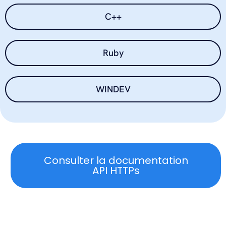
emetteur + "&stop=" + optionStop;

C++
 return Get(finalUrl).Result;

 }

Ruby
 public static async Task
<
string
>
Get(string url){

WINDEV
 try {

 var response = await 
_httpClient.GetAsync(url);

 string result = await 
response.Content.ReadAsStringAsync();

Consulter la documentation
 return result;

API HTTPs
 } catch (Exception) {

 return ERROR_API;

 }

 }
