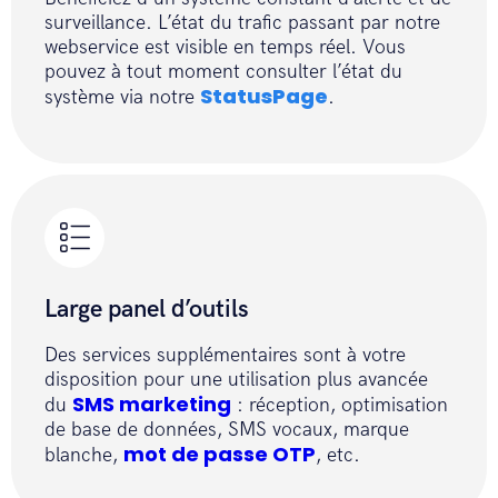
surveillance. L’état du trafic passant par notre
 }

webservice est visible en temps réel. Vous
 string finalUrl = URL + 
pouvez à tout moment consulter l’état du
PATH_SEND_SMS_BATCH + "?
StatusPage
système via notre
.
accessToken=" + accessToken + 
"&stop=" + optionStop;

 return PostBatch(finalUrl , 
File.ReadAllBytes(batchFilePath), 
batchFilePath).Result;

 }

 public static async Task
<
string
>
Large panel d’outils
PostBatch(string url, byte[] data, 
string batchFilePath) {

Des services supplémentaires sont à votre
disposition pour une utilisation plus avancée
 var requestContent = new 
SMS marketing
du
: réception, optimisation
MultipartFormDataContent();

de base de données, SMS vocaux, marque
 ByteArrayContent byteContent = new 
mot de passe OTP
blanche,
, etc.
ByteArrayContent(data);
