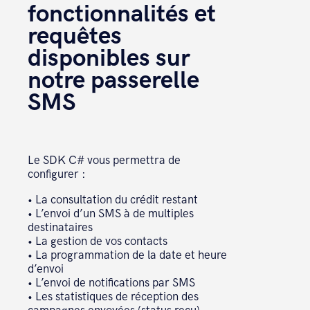
fonctionnalités et
requêtes
 private static string URL = 
"https://api.smsmode.com/http/1.6/";

disponibles sur
 private static string 
notre passerelle
PATH_SEND_SMS = "sendSMS.do";

SMS
 private static string 
PATH_SEND_SMS_BATCH = 
"sendSMSBatch.do";

 private static string ERROR_API = 
Le SDK C# vous permettra de
"Error during API call\n";

configurer :
 private static string ERROR_FILE = 
"The specified file does not 
• La consultation du crédit restant
• L’envoi d’un SMS à de multiples
exist\n";

destinataires
 private static readonly HttpClient 
• La gestion de vos contacts
_httpClient= new HttpClient();

• La programmation de la date et heure
d’envoi
 public ExempleClientHttpApi()

• L’envoi de notifications par SMS
• Les statistiques de réception des
 {
