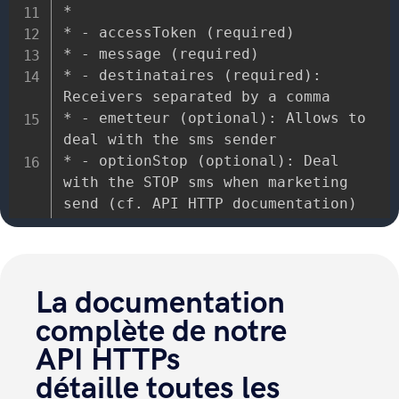
*

* - accessToken (required)

* - message (required)

* - destinataires (required): 
Receivers separated by a comma

* - emetteur (optional): Allows to 
deal with the sms sender

* - optionStop (optional): Deal 
with the STOP sms when marketing 
send (cf. API HTTP documentation)

* - batchFilePath (required for 
batch mode): The path of CSV file 
for sms in Batch Mode

*/

La documentation
complète de notre
namespace ExempleClientHttpApi

API HTTPs
{

 public class ExempleClientHttpApi 
détaille toutes les
{
