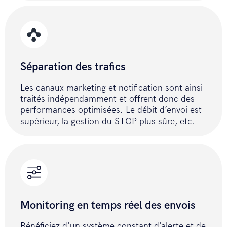
 var response = await 
_httpClient.PostAsync(url, 
byteContent);

 string result = await 
response.Content.ReadAsStringAsync();

Séparation des trafics
 return result;

 } catch (Exception) {

Les canaux marketing et notification sont ainsi
 return ERROR_API;

traités indépendamment et offrent donc des
 }

performances optimisées. Le débit d’envoi est
 }

supérieur, la gestion du STOP plus sûre, etc.
 // send SMS with POST method 
(batch)

 public string sendSmsBatch(string 
accessToken, string batchFilePath, 
string optionStop) {

Monitoring en temps réel des envois
 if (!File.Exists(batchFilePath)) {

 return ERROR_FILE;

Bénéficiez d’un système constant d’alerte et de