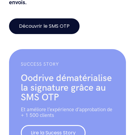
envois.
Découvrir le SMS OTP
SUCCESS STORY
Oodrive dématérialise
la signature grâce au
SMS OTP
Et améliore l’expérience d’approbation de
+ 1 500 clients
Lire la Sucess Story