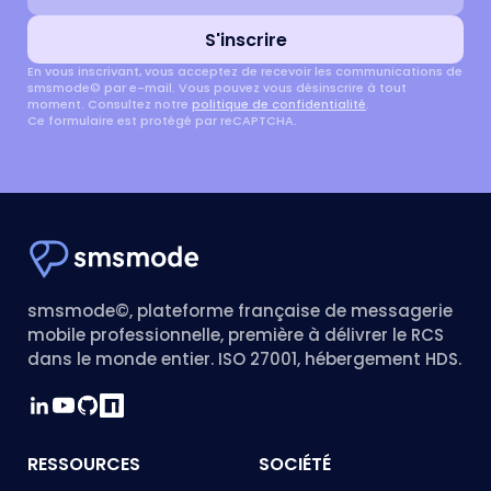
S'inscrire
En vous inscrivant, vous acceptez de recevoir les communications de
smsmode© par e-mail. Vous pouvez vous désinscrire à tout
moment. Consultez notre
politique de confidentialité
.
Ce formulaire est protégé par reCAPTCHA.
smsmode©, plateforme française de messagerie
mobile professionnelle, première à délivrer le RCS
dans le monde entier. ISO 27001, hébergement HDS.
RESSOURCES
SOCIÉTÉ