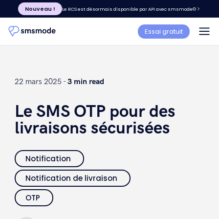
Nouveau !
Le RCS est désormais disponible par API avec smsmode©
Essai gratuit
22 mars 2025 -
3 min read
Le SMS OTP pour des
livraisons sécurisées
Notification
Notification de livraison
OTP
Elsa Paparone