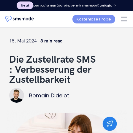
Neu!
Das RCS ist nun über eine API mit smsmode© verfügbar
Kostenlose Probe
15. Mai 2024 -
3 min read
Die Zustellrate SMS
: Verbesserung der
Zustellbarkeit
Romain Didelot