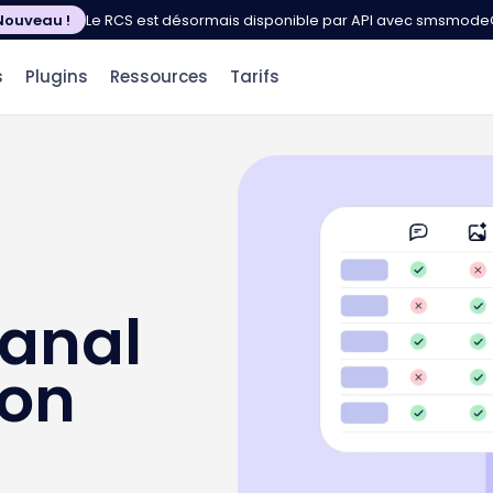
Nouveau !
Le RCS est désormais disponible par API avec smsmod
s
Plugins
Ressources
Tarifs
canal
son