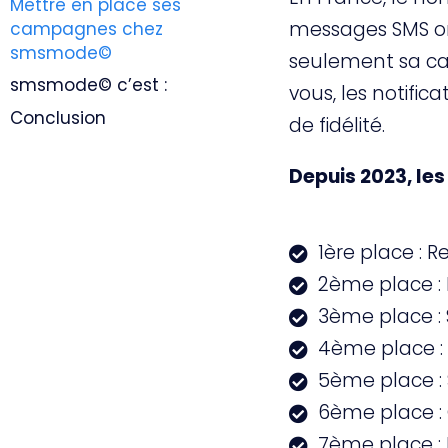
Mettre en place ses
messages SMS ont
campagnes chez
smsmode©
seulement sa ca
smsmode© c’est :
vous, les notifi
Conclusion
de fidélité.
Depuis 2023, les
1ère place : Re
2ème place :
3ème place : 
4ème place : 
5ème place : 
6ème place : 
7ème place : 