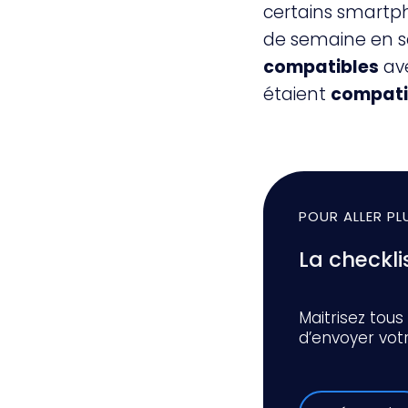
certains smartp
de semaine en s
compatibles
ave
étaient
compati
POUR ALLER PL
La checkl
Maitrisez tous
d’envoyer vo