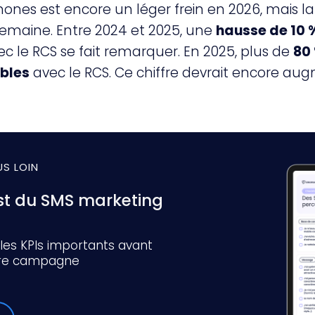
hones est encore un léger frein en 2026, mais
emaine. Entre 2024 et 2025, une
hausse de 10
c le RCS se fait remarquer. En 2025, plus de
80
bles
avec le RCS. Ce chiffre devrait encore au
US LOIN
ist du SMS marketing
 les KPIs importants avant
tre campagne