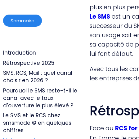
plus en plus per
Le SMS
est un ca
Sommaire
successeur du SM
son usage soit e
sa capacité de p
Introduction
lui font défaut.
Rétrospective 2025
Avec tous les can
SMS, RCS, Mail : quel canal
les entreprises de
choisir en 2026 ?
Pourquoi le SMS reste-t-il le
canal avec le taux
d’ouverture le plus élevé ?
Rétrosp
Le SMS et le RCS chez
smsmode © en quelques
Face au
RCS for
chiffres
En France, le n