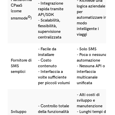
- Richiede una
- Integrazione
CPaaS
logica aziendale
rapida tramite
(come
per
API/SDK
©
automatizzare in
smsmode
)
- Scalabilità,
modo
flessibilità,
intelligente i
supervisione
viaggi
centralizzata
- Facile da
- Solo SMS
installare
- Poca o nessuna
Fornitore di
- Costo
automazione
SMS
contenuto
- Nessuna API o
semplici
- Interfaccia a
interfaccia
volte sufficiente
multicanale
per piccoli volumi
unificata
- Alti costi di
sviluppo e
- Controllo totale
manutenzione
Sviluppo
della funzionalità
- Lunghi tempi di