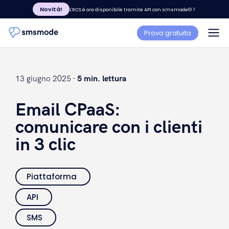
Novità!
L'RCS è ora disponibile tramite API con smsmode©
Prova gratuita
13 giugno 2025 -
5 min. lettura
Email CPaaS:
comunicare con i clienti
in 3 clic
Piattaforma
API
SMS