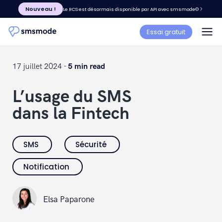
Nouveau !
Le RCS est désormais disponible par API avec smsmode©
Essai gratuit
17 juillet 2024 -
5 min read
L’usage du SMS
dans la Fintech
SMS
Sécurité
Notification
Elsa Paparone
Elsa Paparone