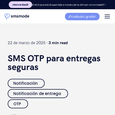
¡Novedad!
El RCS ya está disponible a través de la API con smsmode©
¡Pruébalo gratis!
22 de marzo de 2025 -
3 min read
SMS OTP para entregas
seguras
Notificación
Notificación de entrega
OTP
Elsa Paparone