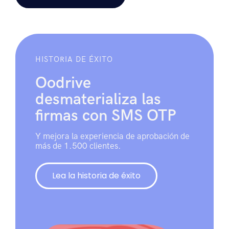
HISTORIA DE ÉXITO
Oodrive
desmaterializa las
firmas con SMS OTP
Y mejora la experiencia de aprobación de
más de 1.500 clientes.
Lea la historia de éxito