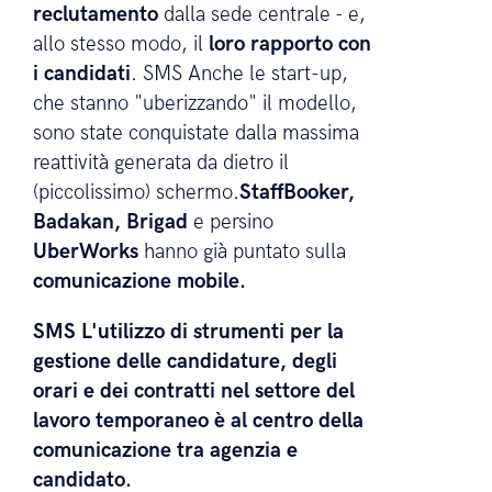
Expectra
sono solo alcuni dei grandi
nomi del mondo del lavoro che stanno
già utilizzando per aiutare le loro
filiali
locali
o gestire i loro
processi di
reclutamento
dalla sede centrale - e,
allo stesso modo, il
loro rapporto con
i candidati
. SMS Anche le start-up,
che stanno "uberizzando" il modello,
sono state conquistate dalla massima
reattività generata da dietro il
(piccolissimo) schermo.
StaffBooker,
Badakan, Brigad
e persino
UberWorks
hanno già puntato sulla
comunicazione mobile.
SMS L'utilizzo di strumenti per la
gestione delle candidature, degli