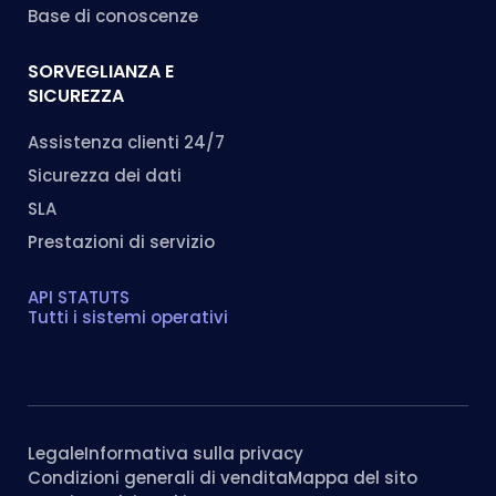
Libri bianchi
I nostri riferimenti
Schede suggerimenti
Il nostro programma
Startup
Success stories
Area Stampa
Caratteristiche
Base di conoscenze
SORVEGLIANZA E
SICUREZZA
Assistenza clienti 24/7
Sicurezza dei dati
SLA
Prestazioni di servizio
API STATUTS
Tutti i sistemi operativi