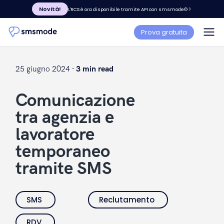
Novità!
L'RCS è ora disponibile tramite API con smsmode©
Prova gratuita
25 giugno 2024 -
3 min read
Comunicazione
tra agenzia e
lavoratore
temporaneo
tramite SMS
SMS
Reclutamento
RDV