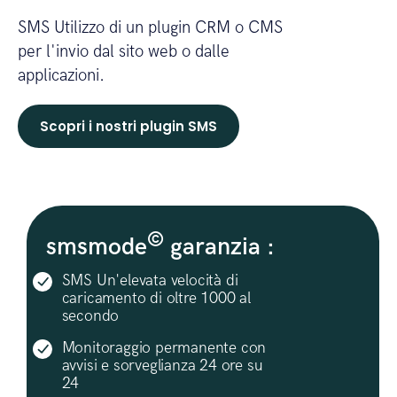
SMS Utilizzo di un plugin CRM o CMS
per l'invio dal sito web o dalle
applicazioni.
Scopri i nostri plugin SMS
©
smsmode
garanzia :
SMS Un'elevata velocità di
caricamento di oltre 1000 al
secondo
Monitoraggio permanente con
avvisi e sorveglianza 24 ore su
24