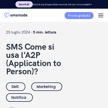
Novità!
L'RCS è ora disponibile tramite API con smsmode©
Prova gratuita
25 luglio 2024 -
5 min. lettura
SMS Come si
usa l'A2P
(Application to
Person)?
SMS
Marketing
Notifica