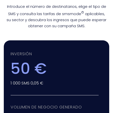
Introduce el número de destinatarios, elige el tipo de
©
SMS y consulta las tarifas de smsmode
aplicables,
su sector y descubra los ingresos que puede esperar
obtener con su campaña SMS.
INVERSIÓN
50 €
1 000 SMS 0,05 €
VOLUMEN DE NEGOCIO GENERADO