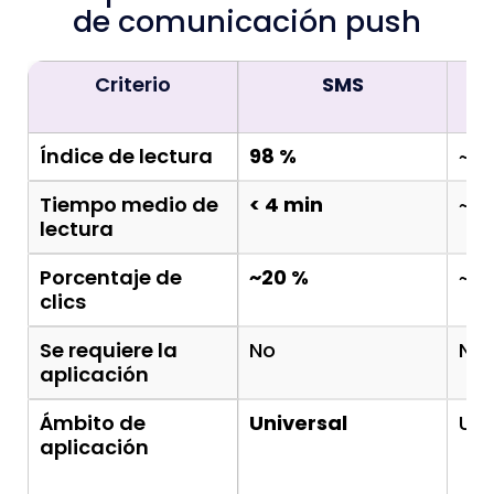
de comunicación push
Criterio
SMS
Índice de lectura
98 %
~20
Tiempo medio de
< 4 min
~90
lectura
Porcentaje de
~20 %
~3 
clics
Se requiere la
No
No
aplicación
Ámbito de
Universal
Uni
aplicación