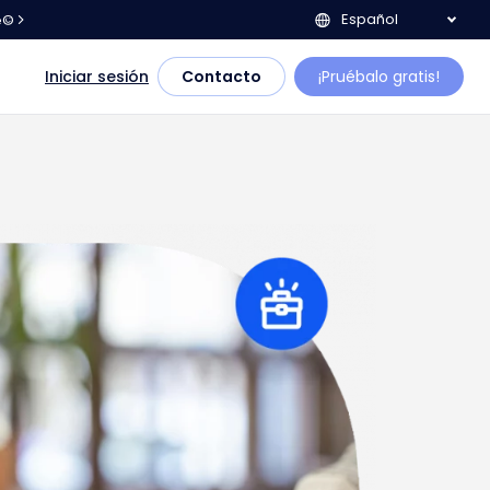
Español
e©
Iniciar sesión
Contacto
¡Pruébalo gratis!