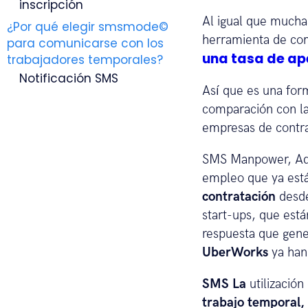
para comunicarse con los
Al igual que mucha
trabajadores temporales?
herramienta de com
Notificación SMS
una tasa de ape
SMS marketing
Así que es una form
comparación con las
empresas de contra
SMS Manpower, A
empleo que ya está
contratación
desde
start-ups, que est
respuesta que gene
UberWorks
ya han
SMS La
utilización
trabajo temporal,