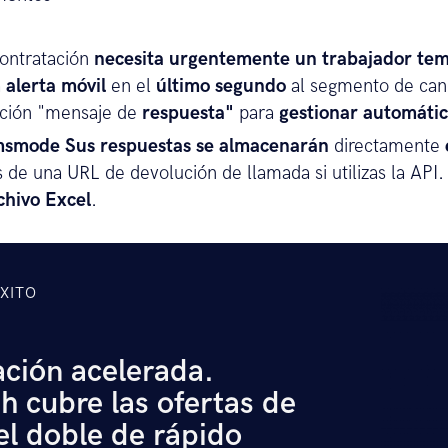
ontratación
necesita urgentemente un trabajador tem
a
alerta móvil
en el
último segundo
al segmento de cand
pción "mensaje de
respuesta"
para
gestionar automátic
smode Sus respuestas se
almacenarán
directamente
és de una URL de devolución de llamada si utilizas la AP
chivo Excel
.
ÉXITO
ción acelerada.
h cubre las ofertas de
l doble de rápido