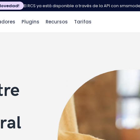
Novedad!
El RCS ya está disponible a través de la API con smsmod
adores
Plugins
Recursos
Tarifas
tre
ral