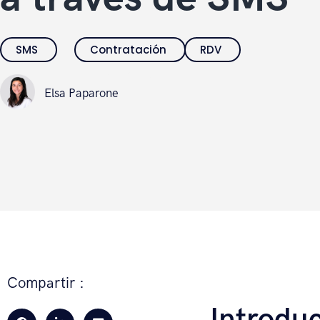
SMS
Contratación
RDV
Elsa Paparone
Elsa Paparone
Compartir :
Introdu