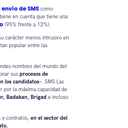
l envío de SMS
como
tiene en cuenta que tiene una
co
(95% frente a 12%).
su carácter menos intrusivo en
tan popular entre las
randes nombres del mundo del
onar sus
procesos de
n los candidatos-
. SMS Las
ir por la máxima capacidad de
er, Badakan, Brigad
e incluso
s y contratos,
en el sector del
ato.