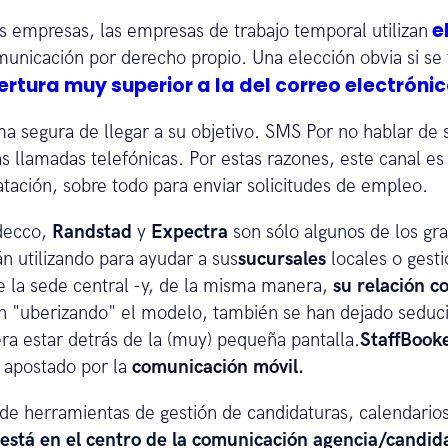
e
s empresas, las empresas de trabajo temporal utilizan
unicación por derecho propio. Una elección obvia si se 
rtura muy superior a la del correo electróni
a segura de llegar a su objetivo. SMS Por no hablar de 
 llamadas telefónicas. Por estas razones, este canal es 
tación, sobre todo para enviar solicitudes de empleo.
decco,
Randstad
y
Expectra
son sólo algunos de los g
n utilizando para ayudar a sus
sucursales
locales o gesti
 la sede central -y, de la misma manera,
su relación co
án "uberizando" el modelo, también se han dejado seduc
ra estar detrás de la (muy) pequeña pantalla.
StaffBook
 apostado por la
comunicación móvil.
 de herramientas de gestión de candidaturas, calendario
 está en el centro de la comunicación agencia/candid