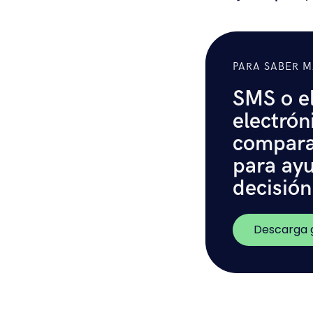
PARA SABER M
SMS o el
electrón
comparac
para ayu
decisión
Descarga g