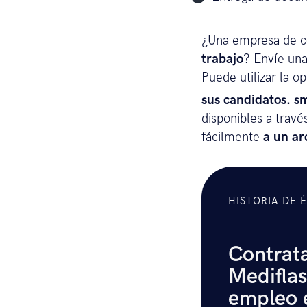
¿Una empresa de c
trabajo
? Envíe un
Puede utilizar la o
sus candidatos.
sm
disponibles a trav
fácilmente
a un ar
HISTORIA DE 
Contrata
Mediflas
empleo e