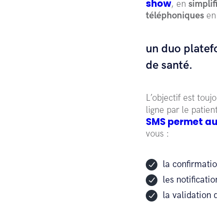
show
, en
simplif
téléphoniques
en 
un duo platef
de santé.
L’objectif est tou
ligne par le patie
SMS permet aux
vous :
la confirmatio
les notificati
la validation