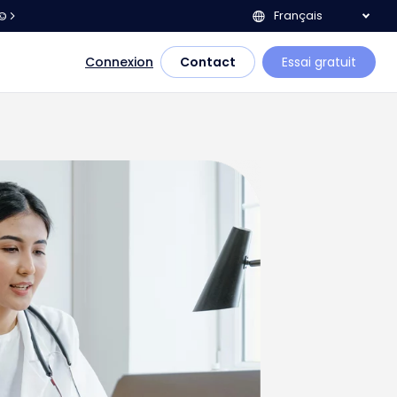
Français
e©
Connexion
Contact
Essai gratuit