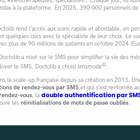
s, kinésithérapeutes, spécialistes… Chaque jour, ils so
endas à la plateforme. En 2025, 390 000 personnels de s
ctolib rend l’accès aux soins rapide et abordable, en per
 quelques clics avec le spécialiste de leur choix. Le suc
ec plus de 90 millions de patients en octobre 2024 (Eu
Doctolib a misé sur le SMS pour simplifier la vie des mé
©
ployer le SMS, Doctolib a choisi smsmode
.
 la scale-up française depuis sa création en 2013. Un
tions de rendez-vous par SMS
et qui s’est renforcée a
double authentification par SM
rendez-vous
, la
core les
réinitialisations de mots de passe oubliés
.