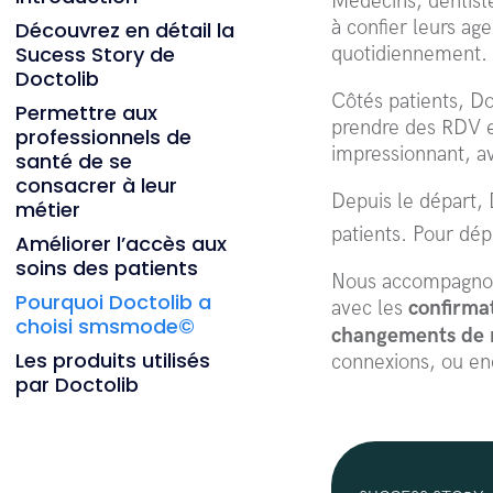
Médecins, dentiste
à confier leurs ag
Découvrez en détail la
Sucess Story de
quotidiennement.
Doctolib
Côtés patients, Do
Permettre aux
prendre des RDV en
professionnels de
impressionnant, av
santé de se
consacrer à leur
Depuis le départ, 
métier
patients. Pour dé
Améliorer l’accès aux
soins des patients
Nous accompagnons
Pourquoi Doctolib a
avec les
confirma
choisi smsmode©
changements de 
Les produits utilisés
connexions, ou en
par Doctolib