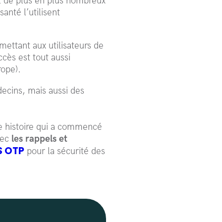
nt de plus en plus nombreux
anté l’utilisent
mettant aux utilisateurs de
cès est tout aussi
rope).
decins, mais aussi des
e histoire qui a commencé
vec
les rappels et
S OTP
pour la sécurité des