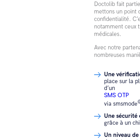
Doctolib fait part
mettons un point d
confidentialité. C’
notamment ceux tr
médicales.
Avec notre partenai
nombreuses maniè
Une vérificati
place sur la p
d’un
SMS OTP
via smsmode
Une sécurité 
grâce à un ch
Un niveau de 