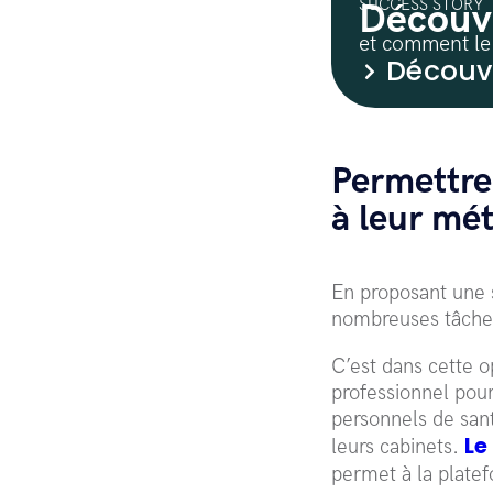
SUCCESS STORY
Découvr
et comment le
Découvr
Permettre
à leur mét
En proposant une 
nombreuses tâches 
C’est dans cette o
professionnel pour
personnels de sant
Le
leurs cabinets.
permet à la platef