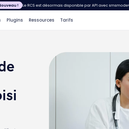
Nouveau !
Le RCS est désormais disponible par API avec smsmod
s
Plugins
Ressources
Tarifs
 de
isi